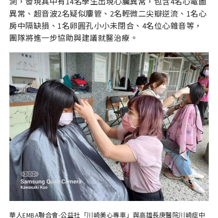
測，發現其中有14名學生出現心臟異常，包含4名心電圖
異常、超音波2名疑似廔管、2名輕微二尖瓣逆流、1名心
房中隔缺損、1名卵圓孔小小未閉合、4名位心雜音等，
團隊將進一步協助與建議就醫治療。
華人EMBA聯合會-公益社「川崎美心專車」與高雄長庚醫院川崎症中