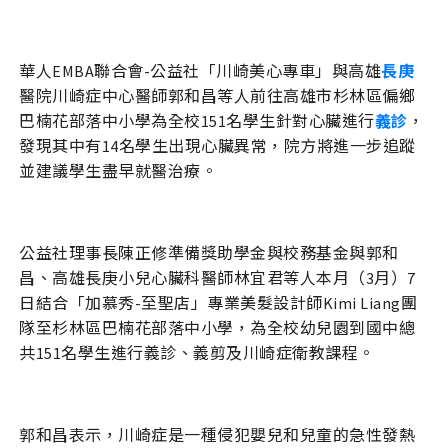
華人EMBA聯合會-公益社「川崎美心專車」與高雄
長庚
醫院川崎症中心醫師郭和昌等人前往高雄市杉林區偏鄉
巴楠花部落中小學為全校151名學生針對心臟進行
義診
，
發現其中有14名學生出現心臟異常，院方將進一步追蹤
並建議學生盡早就醫治療。
公益社理事長陳正修準備獎助學金與校務基金與郭和
昌、高雄長庚小兒心臟科醫師林宜君等人本月（3月）7
日結合「加慕秀-至聖店」專業美髮設計師Kimi Liang團
隊至杉林區巴楠花部落中小學，為全校幼兒園到國中總
共151名學生進行義診、義剪及川崎症衛教課程。
郭和昌表示，川崎症是一種侵犯嬰兒和兒童的急性發熱