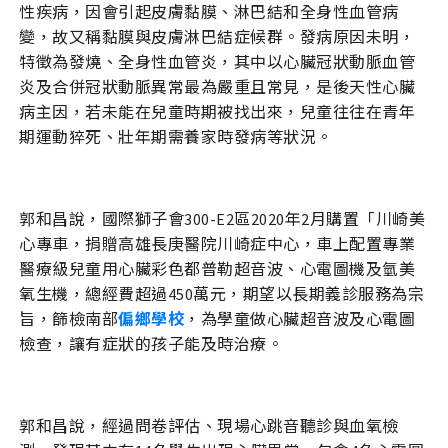
性疾病，因會引起皮膚黏膜、淋巴結和全身性血管病
變，故又稱黏膜與皮膚淋巴結症候群。發病原因未明，
特徵為發燒、全身性血管炎，其中以心臟冠狀動脈血管
炎及合併冠狀動脈異常最為嚴重且常見，是後天性心臟
病主因，若未能在兒童時期被找出來，兒童往往在青年
期運動猝死、壯年期需養家時發病等狀況。
郭和昌說，國際獅子會300-E2區2020年2月購置「川崎美
心專車，捐贈高雄長庚醫院川崎症中心，車上配置專業
醫療級兒童用心臟彩色都普勒超音波、心電圖機及氫美
氧生機，總經費超過450萬元，期望以長期義診服務為宗
旨，篩檢南部
偏鄉學校
，為學童做心臟超音波及心電圖
檢查，讓有症狀的孩子能及時治療。
郭和昌說，經過問卷評估、現場心跳音聽診與血氧檢