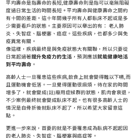
平均壽命是指壽命的長短,健康壽命則是指可以毫無阻礙
度過日常生活的時間長短
。
平均壽命與健康壽命之間約
有十間的差距。這十年間幾乎所有人都臥床不起或是多
少需要看戶的狀態。主要原因可以舉出的有： 老人肺
炎、失智症、腦梗塞、癌症。這些疾病，也都多少與免
疫異常有關。
像這樣，疾病最終是與免疫狀態大有關聯，所以只要從
日常起過著
提升免疫力的生活
，預測應該
就能健康地活
到平均壽命
。
高齡人士一旦罹患這些疾病,飲食上就會變得難以下嚥,而
且運動機會低落。一旦覺得運動很麻煩，待在家的時間
增多了，就會變成(註)廢用症候群的狀態，肌肉會衰退，
不少案例最終就會變成臥床不起。也有很多高齡人士的
情況是自骨折後就臥床不起了，所以希望大家留意這
點。
更進一步來說，首要的就是不要罹患成為臥病不起起因
的老人肺炎、失智症、腦梗塞與癌症等。