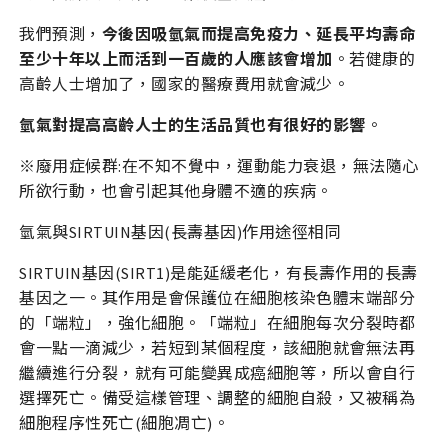
我們預測，
今後因吸氫氣而提高免疫力、延長平均壽命
至少十年以上而活到一百歲的人應該會增加
。若健康的
高齡人士增加了，國家的醫療費用就會減少。
氫氣對提高高齡人士的生活品質也有很好的影響
。
※廢用症候群:在不知不覺中，運動能力衰退，無法隨心
所欲行動，也會引起其他身體不適的疾病。
氫氣與SIRTUIN基因(長壽基因)作用途徑相同
SIRTUIN基因(SIRT1)是能延緩老化，有長壽作用的長壽
基因之一。其作用是會保護位在細胞核染色體末端部分
的「端粒」，強化細胞。「端粒」在細胞每次分裂時都
會一點一滴減少，若短到某個程度，該細胞就會無法再
繼續進行分裂，就有可能變異成癌細胞等，所以會自行
選擇死亡。備受這樣管理、調整的細胞自殺，又被稱為
細胞程序性死亡(細胞凋亡)。