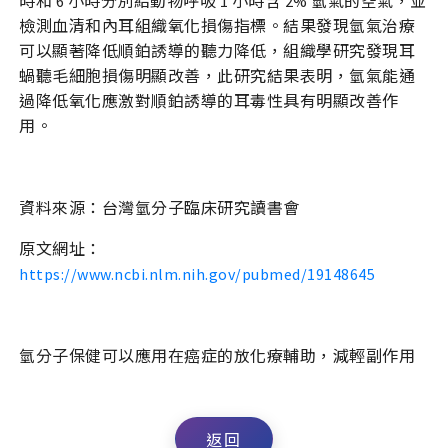
時和 6 小時分別給動物呼吸 1 小時含 2% 氫氣的空氣，並
檢測血清和內耳組織氧化損傷指標。結果發現氫氣治療
可以顯著降低順鉑誘導的聽力降低，組織學研究發現耳
蝸聽毛細胞損傷明顯改善，此研究結果表明，氫氣能通
過降低氧化應激對順鉑誘導的耳毒性具有明顯改善作
用。
資料來源：台灣氫分子臨床研究讀書會
原文網址：
https://www.ncbi.nlm.nih.gov/pubmed/19148645
氫分子保健可以應用在癌症的放化療輔助，減輕副作用
返回